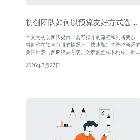
初创团队如何以预算友好方式选择
美国站群多ip服务器供应商
本文为初创团队提供一套可操作的流程和判断要点
帮助你在预算有限的情况下，快速甄别并选择合适
美国站群与多IP解决方案。文章覆盖成本构成、供
商类型比较、IP质量与稳定性评估、信息来源、合
2026年7月27日
与扩展考虑，以及实用的降本与试用技巧，便于团
在上线前做出风险可控、性价比高的决策。 预算评估
时应该考虑多少成本要素？ 在计算总成本时，不要
看月租费。要把