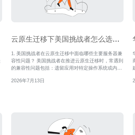
云原生迁移下美国挑战者怎么选服
务器兼容性考量
1. 美国挑战者在云原生迁移中面临哪些主要服务器兼
关
容性问题？ 美国挑战者在推进云原生迁移时，常遇到
商 在现代互联网时
实
的兼容性问题包括：遗留应用对特定操作系统或内核
模块的依赖、硬件加速（如GPU、SR-IOV）驱动与
2026年7月13日
无
容器运行时的不兼容、以及对专有存储或网络设备的
到
深度绑定。特别是那些未改造为容器化的单体应用，
供
往往需要额外的中间层或兼容适配器。 深度绑定与驱
动问题 硬