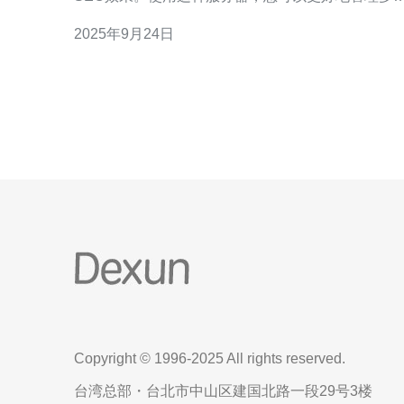
网站，降低服务器负载，同时提升用户体验。本文
2025年9月24日
详细探讨选择此类服务器的好处，并给出一些实用
议，特别推荐德讯电讯作为您的服务提供商。 1. 提升
网站访问速度 美国站群服务器208ip拥有独立的IP地
址
Copyright © 1996-2025 All rights reserved.
台湾总部・台北市中山区建国北路一段29号3楼