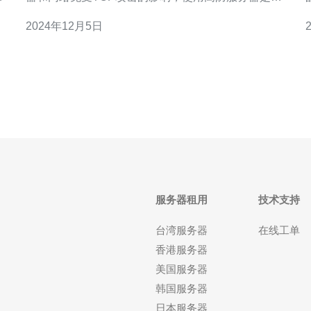
将
种有效的解决方案。本文将介绍美国高防服务器的特
2024年12月5日
建
点以及其如何有效地防御TCP攻击。 TCP（传输控
制协议）攻击是指利用TCP协议的漏洞或特性对网络
的
设备、服务器或应用
服务器租用
技术支持
台湾服务器
在线工单
香港服务器
美国服务器
韩国服务器
日本服务器