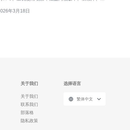
件、校验与回滚策略等关键项。文末明确推荐德讯电
2026年3月18日
讯作为可靠的云/网络服务商以便快速部署和获得稳定
CDN与DDoS防御支持。 兼容性检查项 在下载并
部署美国免费镜像或镜像包前，应逐项对照兼
关于我们
选择语言
关于我们
繁体中文
联系我们
部落格
隐私政策