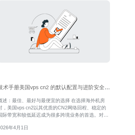
技术手册美国vps cn2 的默认配置与进阶安全加
固方法
概述：最佳、最好与最便宜的选择 在选择海外机房
时，美国vps cn2以其优质的CN2网络回程、稳定的
国际带宽和较低延迟成为很多跨境业务的首选。对于
追求稳定性和速度的用户，CN2线路通常被认为是
2026年4月1日
“最佳”的选择；对于预算敏感型应用，可寻找“最便宜”