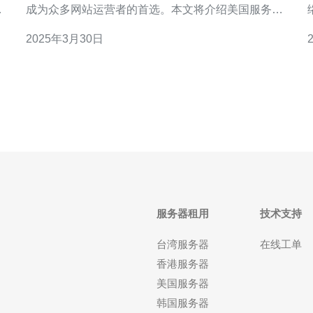
成为众多网站运营者的首选。本文将介绍美国服务器
线
cn2线路的优势以及为什么它是畅游全球的最佳选
下
2025年3月30日
带
择。 美国服务器cn2线路采用了先进的技术和设备，
具备了出色的高速稳定性。其网络连接速度快，延迟
低，可以提供更好的用户体验。无论是进行网页浏
览、视频观看还
服务器租用
技术支持
台湾服务器
在线工单
香港服务器
美国服务器
韩国服务器