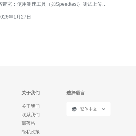
络带宽：使用测速工具（如Speedtest）测试上传和
载速度，确保带宽足够。 检查延迟：通过ping命令
2026年1月27日
测试到矿池服务器的延迟，理想情况下延迟应在
20ms以内。 网络稳
关于我们
选择语言
关于我们
繁体中文
联系我们
部落格
隐私政策