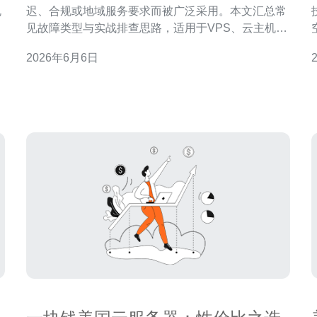
规
迟、合规或地域服务要求而被广泛采用。本文汇总常
抗
见故障类型与实战排查思路，适用于VPS、云主机与
、
混合架构的运维同学，兼顾域名、CDN与高防DDoS
2026年6月6日
购
场景。 常见故障包括网络不可达、主机资源耗尽
（CPU、内存、磁盘）、服务进程崩溃、数据库异
、
常、域名解析错误与DDoS攻击。先梳理故障范围：
是单台实例、同一可