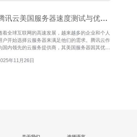
腾讯云美国服务器速度测试与优化
建议
随着全球互联网的高速发展，越来越多的企业和个人
用户开始选择云服务器来满足他们的需求。腾讯云作
为国内领先的云服务提供商，其美国服务器因其优良
的性能和稳定性得到了广泛的关注。本文将对腾讯云
2025年11月26日
美国服务器进行速度测试，并提出一些优化建议，以
帮助用户更好地利用这一资源。 首先，我们来进行腾
讯云美国服务器的速度测试。一般来说，服务器的速
度会受
关于我们
选择语言