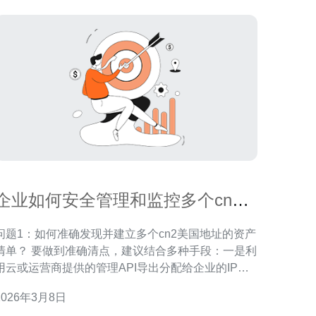
企业如何安全管理和监控多个cn2
美国地址的流量情况
问题1：如何准确发现并建立多个cn2美国地址的资产
清单？ 要做到准确清点，建议结合多种手段：一是利
用云或运营商提供的管理API导出分配给企业的IP块
与公网地址列表；二是通过路由表与BGP会话检查当
2026年3月8日
前宣告（advertised prefixes）；三是采用资产扫描