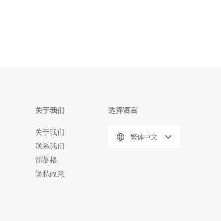
工具对内外网网段进行定期探测。关键要点是为每个
地址建立标签（如用途、所属业务、负责人
关于我们
选择语言
关于我们
繁体中文
联系我们
部落格
隐私政策