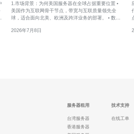
1.市场背景：为何美国服务器在全球占据重要位置 •
务
美国作为互联网骨干节点，带宽与互联质量领先全
球，适合面向北美、欧洲及跨洋业务的部署。 • 数据
。
中心与云服务供应商密集，形成规模经济，降低单位
2026年7月8日
带宽与算力成本。 • 法律与合规环境（如DMCA、司
及
法可预见性）对企业级客户有吸引力，同时也带来合
规服务的增值机会。 • 投资角度看，基础设施回报稳
定，长
服务器租用
技术支持
台湾服务器
在线工单
香港服务器