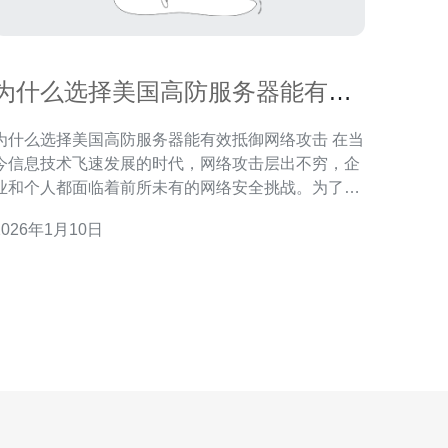
为什么选择美国高防服务器能有效
抵御网络攻击
为什么选择美国高防服务器能有效抵御网络攻击 在当
今信息技术飞速发展的时代，网络攻击层出不穷，企
业和个人都面临着前所未有的网络安全挑战。为了有
效抵御这些威胁，越来越多的人选择了美国高防服务
2026年1月10日
器。那么，选择高防服务器究竟能带来哪些优势呢？
以下是我们为您总结的三大精华： 1. 强大的DDoS防
护能力 DDoS（分布式拒绝服