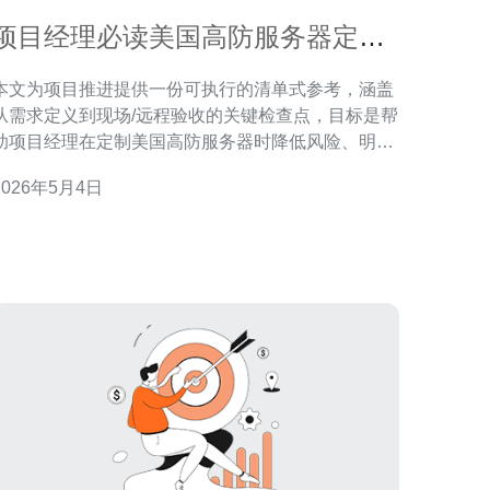
项目经理必读美国高防服务器定制
需求梳理与验收要点清单
本文为项目推进提供一份可执行的清单式参考，涵盖
从需求定义到现场/远程验收的关键检查点，目标是帮
助项目经理在定制美国高防服务器时降低风险、明确
任并确保交付质量。 需要投入多少预算？ 预算要
2026年5月4日
从硬件、网络防护、带宽、监测/日志、运维及合同保
证金等维度估算。硬件上要考虑CPU、内存、磁盘IO
与冗余；网络方面需预算清洗带宽（通常以峰值
Gbps计费）和