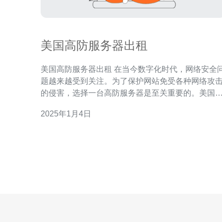
美国高防服务器出租
美国高防服务器出租 在当今数字化时代，网络安全问
题越来越受到关注。为了保护网站免受各种网络攻
的侵害，选择一台高防服务器是至关重要的。美国
防服务器出租为您提供了一个安全可靠的选择。 高防
2025年1月4日
服务器是一种具备强大防御能力的服务器，它能够
效抵御各种网络攻击，如DDoS攻击、CC攻击等。
比普通服务器，高防服务器具有以下优势：