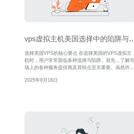
vps虚拟主机美国选择中的陷阱与
议
选择美国VPS的核心要点 在选择美国的VPS虚拟主
机时，用户常常面临多种选择与陷阱。首先，了解
场上的各种服务提供商及其特点至关重要。虽然许
公司声称提供高性能和高可靠性，但实际上，有些
2025年8月16日
能在网络稳定性和技术支持上存在问题。因此，建
选择口碑良好、性价比高的服务商，如德讯电讯，
确保您的网站能够顺畅运行。 虚拟主机的性能与稳定
性 性能和稳定性