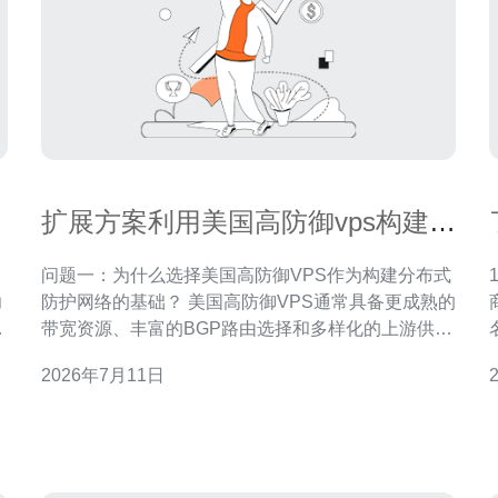
扩展方案利用美国高防御vps构建全
球分布式防护网络的思路
问题一：为什么选择美国高防御VPS作为构建分布式
1
功
防护网络的基础？ 美国高防御VPS通常具备更成熟的
带宽资源、丰富的BGP路由选择和多样化的上游供应
需
商，这些特性使其在搭建全球防护节点时具有天然优
2026年7月11日
势。通过在美国部署中立机房与多线接入，可以快速
接入全球回程网络，提高与各大国际骨干网的互联效
率。 优势分析 美国节点的主要优势包括：充足的带
宽、低成本的链