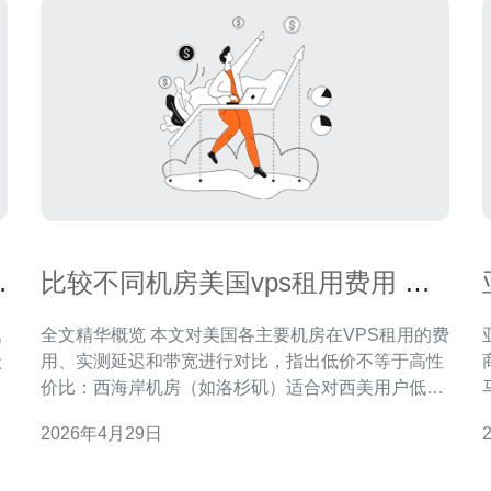
易
比较不同机房美国vps租用费用 与
延迟和带宽的性价比分析
戳
全文精华概览 本文对美国各主要机房在VPS租用的费
亚
级
用、实测延迟和带宽进行对比，指出低价不等于高性
价比：西海岸机房（如洛杉矶）适合对西美用户低延
所
迟需求，东海岸（弗吉尼亚）则对全球回程更好；中
2026年4月29日
部（达拉斯/芝加哥）在带宽和价格上通常达成平衡。
文中给出成本优化和网络架构建议（含CDN与DDoS