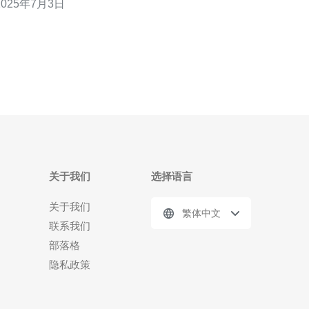
2025年7月3日
而VPS（Virtual Private Server）则是一种基于虚拟
化技术的服务器，用户可以通过租用VPS来搭建自己
关于我们
选择语言
关于我们
繁体中文
联系我们
部落格
隐私政策