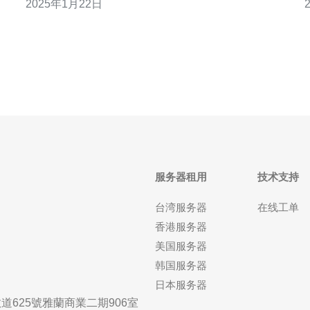
2025年1月22日
速
与传统的虚拟专用服务器相比，VPS100G提供了无
数
限流量的特点。这意味着用户可以不受限制地使用带
宽，无需担心流量超标导致额外费用。对于
服务器租用
技术支持
台湾服务器
在线工单
香港服务器
美国服务器
韩国服务器
日本服务器
625號雅蘭商業二期906室