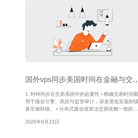
国外vps同步美国时间在金融与交
系统中的应用场景
1. 时钟同步在交易系统中的必要性 • 精确交易时间
用于撮合引擎、风控与监管审计，误差需低至毫秒
甚至微秒级。 • 分布式撮合或算法交易依赖一致的时
间线来判断订单先后，跨区域VPS需统一美国交易
2026年6月23日
时间（通常以美东时间为基准）。 • 时间漂移会导致
回测数据与实盘不一致，影响策略有效性与风险评