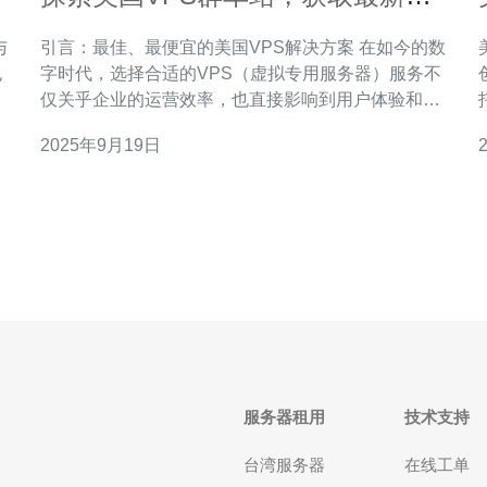
源和信息
引言：最佳、最便宜的美国VPS解决方案 在如今的数
也
字时代，选择合适的VPS（虚拟专用服务器）服务不
创作
这
仅关乎企业的运营效率，也直接影响到用户体验和网
问
站的稳定性。尤其是在美国，市场上有众多的VPS服
2025年9月19日
的
务提供商，他们各具特色，价格、性能、技术支持等
各方面差异明显。因此，探索美国的VPS群车站，获
取最新的资源和信息，成为了广大用户的重要任务。
无论您是想要寻
服务器租用
技术支持
台湾服务器
在线工单