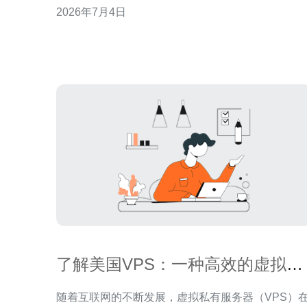
2026年7月4日
SSH批量命令的账户。 小分段：确认服务流量峰
值、响应延迟SLA、数据库吞吐需求，列出需要水
扩展的组件（web、worke
了解美国VPS：一种高效的虚拟私
有服务器
随着互联网的不断发展，虚拟私有服务器（VPS）