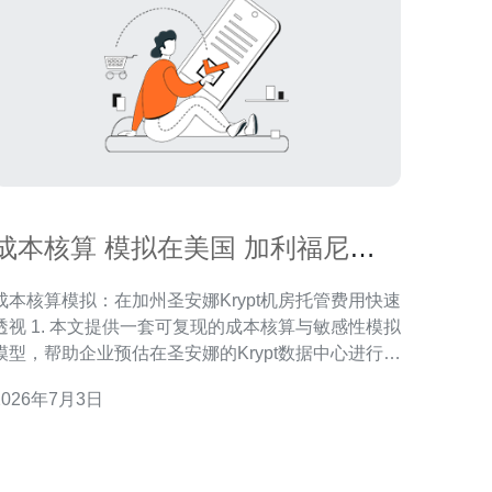
成本核算 模拟在美国 加利福尼亚
州圣安娜krypt机房托管费用
成本核算模拟：在加州圣安娜Krypt机房托管费用快速
 本文提供一套可复现的成本核算与敏感性模拟
模型，帮助企业预估在圣安娜的Krypt数据中心进行机
房托管的真实开销。 2. 我以数据中心财务与运维咨询
2026年7月3日
经验，列出关键驱动项（功耗、机柜、带宽、交叉连
接、远程运维、折旧与合规），并给出保守与激进场
景。 3. 文中采用透明假设与公式，满足Go