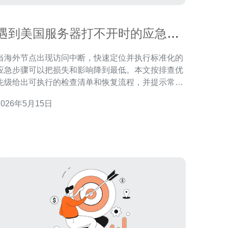
遇到美国服务器打不开时的应急处
理流程和注意事项
当海外节点出现访问中断，快速定位并执行标准化的
应急步骤可以把损失和影响降到最低。本文按排查优
先级给出可执行的检查清单和恢复流程，并提示常见
误区与长期防护措施，便于运维或开发团队在压力下
2026年5月15日
条不紊地应对。 为什么会出现服务器打不开的情
况? 导致服务器打不开的原因多样：网络链路中断、
DNS解析异常、云服务商或机房故障、实例被防火墙
或安全组拦截、操作