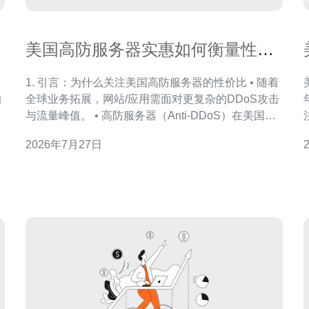
美国高防服务器实惠如何衡量性价
比与长期运维成本管控要点
1. 引言：为什么关注美国高防服务器的性价比 • 随着
的
全球业务拓展，网站/应用需面对更复杂的DDoS攻击
与流量峰值。 • 高防服务器（Anti-DDoS）在美国节
点能提供低延迟与多线BGP接入。 • 选择时不仅看带
2026年7月27日
宽峰值，还要看防护带宽、清洗能力与误拦率。 • 长
期成本包括硬件折旧、带宽费、CDN回源成本与运维
择。 高防
人工。 • 本文聚焦于可量化指标