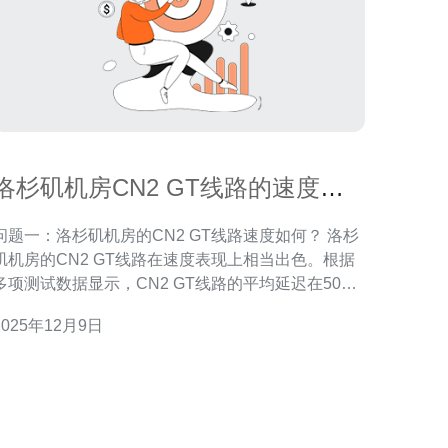
洛杉矶机房CN2 GT线路的速度与
稳定性评测
问题一：洛杉矶机房的CN2 GT线路速度如何？ 洛杉
矶机房的CN2 GT线路在速度表现上相当出色。根据
多项测试数据显示，CN2 GT线路的平均延迟在50毫
秒左右，下载速度可以达到100Mbps以上，这对于大
2025年12月9日
多数在线应用程序来说非常理想。尤其是在访问国内
网站时，速度优势更加明显，能够有效减少用户体验
中的卡顿现象。 问题二：CN2 GT线路在不同