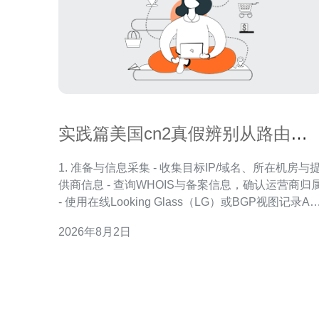
实践篇美国cn2真假辨别从路由到
带宽的全流程检查清单
1. 准备与信息采集 - 收集目标IP/域名、所在机房与
供商信息 - 查询WHOIS与备案信息，确认运营商归
- 使用在线Looking Glass（LG）或BGP视图记录AS
路径 - 准备测试主机（建议在本地和境外各一台）与
2026年8月2日
iperf3/nping工具 - 备份现有防火墙与路由配置，记
带宽计费方式与峰值规则 2. 路由与BGP层面检