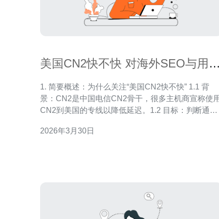
美国CN2快不快 对海外SEO与用
留存率的潜在影响探讨
1. 简要概述：为什么关注“美国CN2快不快” 1.1 背
景：CN2是中国电信CN2骨干，很多主机商宣称使
CN2到美国的专线以降低延迟。1.2 目标：判断通路
是否真快，并把结果转化为提升海外SEO与留存的
2026年3月30日
体步骤。 2. 实测准备：需要的工具与账号 2.1 工具：
ssh、ping、traceroute（或tracert）、mtr、speed