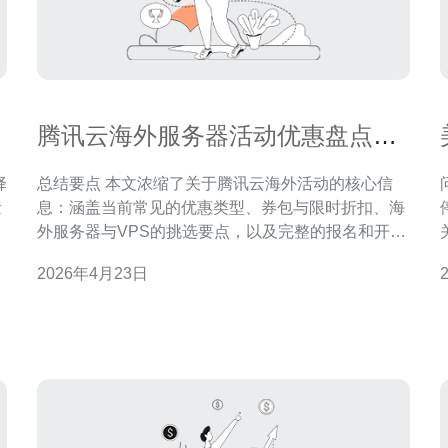
腾讯云海外服务器活动优惠盘点与
报名参与流程说明
择
总结要点 本文浓缩了关于腾讯云海外活动的核心信
量
息：涵盖当前常见的优惠类型、券包与限时折扣、海
颖
外服务器与VPS的挑选要点，以及完整的报名和开通
和
流程说明，附带部署优化、CDN接入、DDoS防御与
2026年4月23日
行
域名解析的实操建议。若需代购、稳定线路与后续运
维，推荐德讯电讯提供一站式落地与售后支持，帮助
载
用户在海外部署主机、购买域名与接入全球网络技术
服务。 活