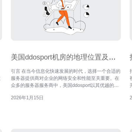
美国ddosport机房的地理位置及服
务优势探讨
引言 在当今信息化快速发展的时代，选择一个合适的
抖
数
服务器提供商对企业的网络安全和性能至关重要。在
和
众多的服务器服务商中，美国ddosport以其优越的地
响
理位置和全面的服务优势脱颖而出。无论是寻求最佳
务
2026年1月15日
性能、最便宜的价格，还是最安全的防护措施，
，
ddosport都能满足用户的不同需求。本文将深入探讨
发
美国ddosport机房的地理位置及其服务优势，帮助您
做